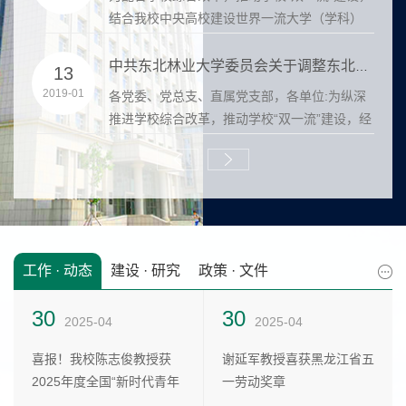
一流大学（学科）
设，引导学校高质量发展，以评促建，
改，持续提高...
中共东北林业大学委员会关于调整东北林业大学“双一流”建设...
28
2021-06
部，各单位:为纵深
为贯彻落实国家有关文件要求和《东北
校“双一流”建设，经
学教育事业发展“十四五”规划编制工作
件精神，进一...
工作 · 动态
建设 · 研究
政策 · 文件
30
28
19
30
21
19
2025-04
2024-10
2025-03
2025-04
2023-12
2025-03
喜报！我校陈志俊教授获
包水梅 陈秋萍：面向国家
2024年研究生教育发展质
谢延军教授喜获黑龙江省五
【佳作采撷】李枭鹰 | 高等
2023年研究生教育发展质
2025年度全国“新时代青年
战略需求 优化学科设置调
量年度报告
一劳动奖章
教育学学科体系建构的元范
量年度报告
先锋奖...
整机制...
畴逻...