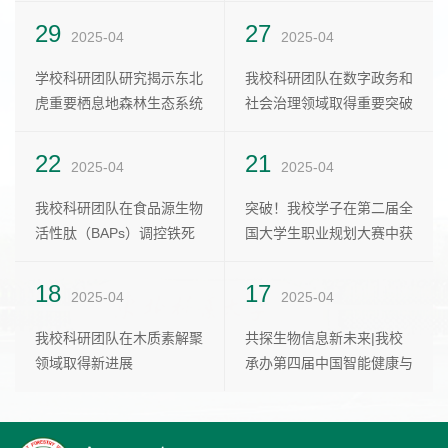
29
07
19
27
28
19
2025-04
2023-06
2025-03
2025-04
2022-11
2025-03
学校科研团队研究揭示东北
崔育宝、李金龙、张淑林：
2022年研究生教育发展质
我校科研团队在数字政务和
任少波 | 扎根中国大地 加
2021年研究生教育发展质
虎重要栖息地森林生态系统
“双一流”建设中的第三方评
量年度报告
社会治理领域取得重要突破
快一流学科体系建设
量年度报告
微塑...
价...
22
25
19
21
02
11
2025-04
2022-11
2025-03
2025-03
2025-04
2021-08
我校科研团队在食品源生物
“双一流”建设成效评价与动
2020年研究生教育发展质
突破！我校学子在第二届全
金雨琦 程莹 | 我国一流大
东北林业大学2024年学位
活性肽（BAPs）调控铁死
态监测
量年度报告
国大学生职业规划大赛中获
学建设高校学科布局演化的
授权点建设年度报告
亡领域...
银奖！
分析...
18
26
02
17
10
02
2025-04
2021-07
2024-12
2025-04
2021-04
2024-12
我校科研团队在木质素解聚
第二届“双一流”建设与评价
东北林业大学2023年学位
共探生物信息新未来|我校
胸怀民族复兴大志 建设世
东北林业大学2022年学位
领域取得新进展
学术研讨会在大连理工大学
授权点建设年度报告
承办第四届中国智能健康与
界一流大学
授权点建设年度报告
顺...
生物信...